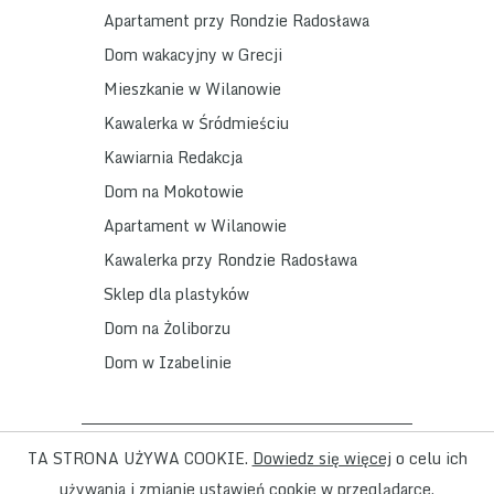
Apartament przy Rondzie Radosława
Dom wakacyjny w Grecji
Mieszkanie w Wilanowie
Kawalerka w Śródmieściu
Kawiarnia Redakcja
Dom na Mokotowie
Apartament w Wilanowie
Kawalerka przy Rondzie Radosława
Sklep dla plastyków
Dom na Żoliborzu
Dom w Izabelinie
ADD - Pracownia Architektoniczna ul. Wilcza
TA STRONA UŻYWA COOKIE.
Dowiedz się więcej
o celu ich
23 /38 00-544 Warszawa tel/fax +48 22 621
używania i zmianie ustawień cookie w przeglądarce.