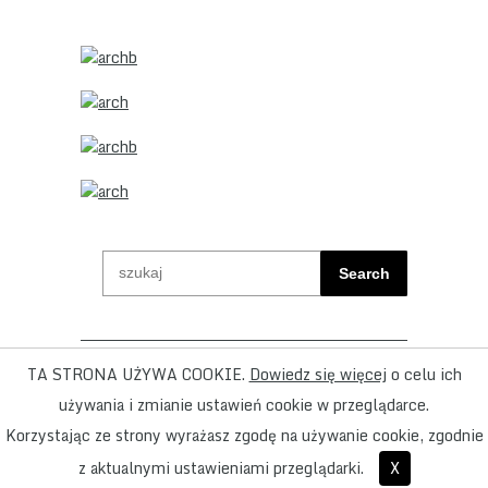
Search
ADD - Pracownia Architektoniczna ul. Wilcza
TA STRONA UŻYWA COOKIE.
Dowiedz się więcej
o celu ich
23 /38 00-544 Warszawa tel/fax +48 22 621
używania i zmianie ustawień cookie w przeglądarce.
53 88 ; +48 22 621 27 53 ; +48 602 798
Korzystając ze strony wyrażasz zgodę na używanie cookie, zgodnie
488 ; add(at)addarchitekci.pl
z aktualnymi ustawieniami przeglądarki.
X